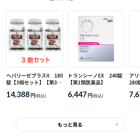
ヘパリーゼプラスII 180
トランシーノEX 240錠
アリ
錠【3個セット】【第3類
【第1類医薬品】
28
医薬品】
14,388
6,447
7,
円
円
もっと見る