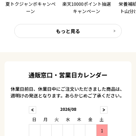
夏トクジャンボキャンペ
夏トクジャンボキャンペ
楽天10000ポイント抽選
楽天10000ポイント抽選
栄養補給
栄養補給
ーン
ーン
キャンペーン
キャンペーン
ト山分
ト山分
もっと見る
通販窓口・営業日カレンダー
休業日前日、休業日中にご注文いただきました商品は、
週明けの発送となります。あらかじめご了承ください。
2026/08
日
月
火
水
木
金
土
1